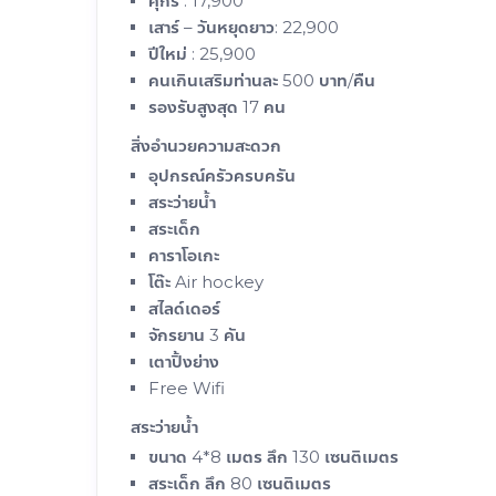
ศุกร์ : 17,900
เสาร์ – วันหยุดยาว: 22,900
ปีใหม่ : 25,900
คนเกินเสริมท่านละ 500 บาท/คืน
รองรับสูงสุด 17 คน
สิ่งอำนวยความสะดวก
อุปกรณ์ครัวครบครัน
สระว่ายน้ำ
สระเด็ก
คาราโอเกะ
โต๊ะ Air hockey
สไลด์เดอร์
จักรยาน 3 คัน
เตาปิ้งย่าง
Free Wifi
สระว่ายน้ำ
ขนาด 4*8 เมตร ลึก 130 เซนติเมตร
สระเด็ก ลึก 80 เซนติเมตร