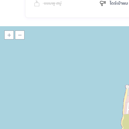
แชมพู สบู่
ไดร์เป่าผม