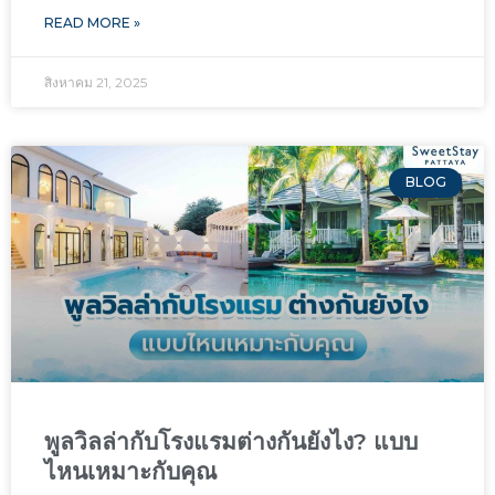
READ MORE »
สิงหาคม 21, 2025
BLOG
พูลวิลล่ากับโรงแรมต่างกันยังไง? แบบ
ไหนเหมาะกับคุณ