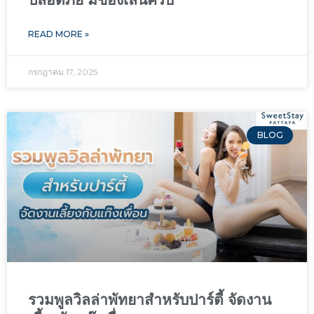
READ MORE »
กรกฎาคม 17, 2025
BLOG
รวมพูลวิลล่าพัทยาสำหรับปาร์ตี้ จัดงาน