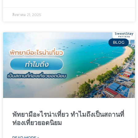
สิงหาคม 21, 2025
BLOG
พัทยามีอะไรน่าเที่ยว ทำไมถึงเป็นสถานที่
ท่องเที่ยวยอดนิยม
READ MORE »