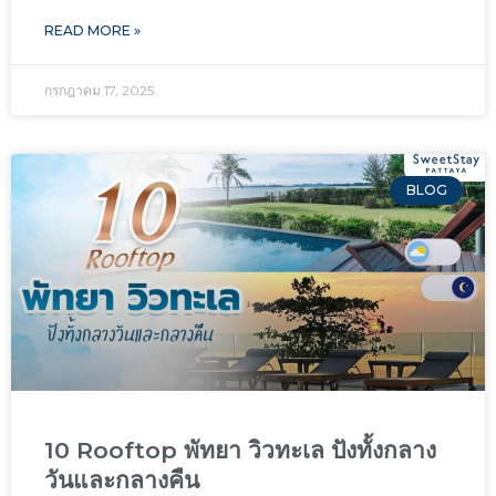
READ MORE »
กรกฎาคม 17, 2025
BLOG
10 Rooftop พัทยา วิวทะเล ปังทั้งกลาง
วันและกลางคืน