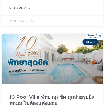
READ MORE »
กรกฎาคม 17, 2025
BLOG
10 Pool Villa พัทยาสุดชิค มุมถ่ายรูปปัง
ทุกมุม ไม่ต้องแต่งเยอะ