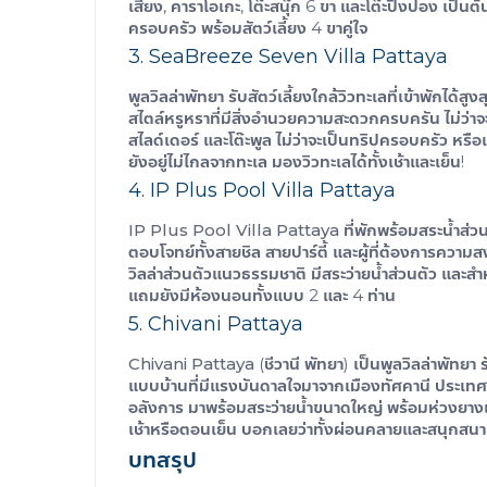
เสียง, คาราโอเกะ, โต๊ะสนุ๊ก 6 ขา และโต๊ะปิงปอง เป็นต
ครอบครัว พร้อมสัตว์เลี้ยง 4 ขาคู่ใจ
3. SeaBreeze Seven Villa Pattaya
พูลวิลล่าพัทยา รับสัตว์เลี้ยง
ใกล้วิวทะเลที่เข้าพักได้สูง
สไตล์หรูหราที่มีสิ่งอำนวยความสะดวกครบครัน ไม่ว่
สไลด์เดอร์ และโต๊ะพูล ไม่ว่าจะเป็นทริปครอบครัว หร
ยังอยู่ไม่ไกลจากทะเล มองวิวทะเลได้ทั้งเช้าและเย็น!
4. IP Plus Pool Villa Pattaya
IP Plus Pool Villa Pattaya
ที่พักพร้อมสระน้ำส่วน
ตอบโจทย์ทั้งสายชิล สายปาร์ตี้ และผู้ที่ต้องการควา
วิลล่าส่วนตัวแนวธรรมชาติ มีสระว่ายน้ำส่วนตัว และสำ
แถมยังมีห้องนอนทั้งแบบ 2 และ 4 ท่าน
5. Chivani Pattaya
Chivani Pattaya
(ชีวานี พัทยา) เป็น
พูลวิลล่าพัทยา ร
แบบบ้านที่มีแรงบันดาลใจมาจากเมืองทัศคานี ประเทศอิตา
อลังการ มาพร้อมสระว่ายน้ำขนาดใหญ่ พร้อมห่วงยางแ
เช้าหรือตอนเย็น บอกเลยว่าทั้งผ่อนคลายและสนุกสน
บทสรุป