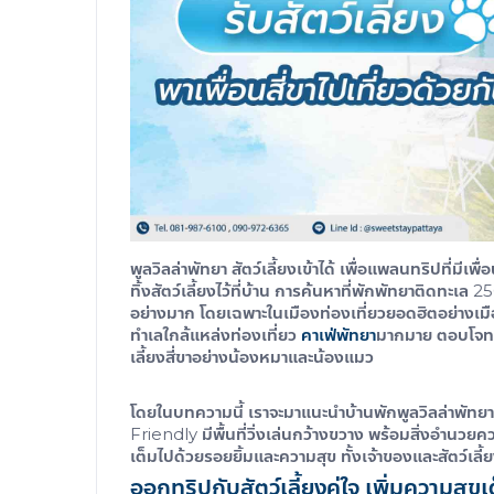
พูลวิลล่าพัทยา สัตว์เลี้ยงเข้าได้
เพื่อแพลนทริปที่มีเพื่
ทิ้งสัตว์เลี้ยงไว้ที่บ้าน การค้นหา
ที่พักพัทยาติดทะเล 2
อย่างมาก โดยเฉพาะในเมืองท่องเที่ยวยอดฮิตอย่างเมือ
ทำเลใกล้แหล่งท่องเที่ยว
คาเฟ่พัทยา
มากมาย ตอบโจทย์
เลี้ยงสี่ขาอย่างน้องหมาและน้องแมว
โดยในบทความนี้ เราจะมาแนะนำบ้านพัก
พูลวิลล่าพัทยา 
Friendly มีพื้นที่วิ่งเล่นกว้างขวาง พร้อมสิ่งอำนวย
เต็มไปด้วยรอยยิ้มและความสุข ทั้งเจ้าของและสัตว์เลี้
ออกทริปกับสัตว์เลี้ยงคู่ใจ เพิ่มความสุขเ