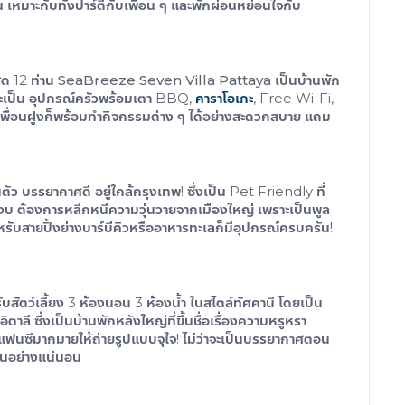
้น เหมาะกับทั้งปาร์ตี้กับเพื่อน ๆ และพักผ่อนหย่อนใจกับ
สุด 12 ท่าน
SeaBreeze Seven Villa Pattaya
เป็นบ้านพัก
าจะเป็น อุปกรณ์ครัวพร้อมเตา BBQ,
คาราโอเกะ
, Free Wi-Fi,
ือเพื่อนฝูงก็พร้อมทำกิจกรรมต่าง ๆ ได้อย่างสะดวกสบาย แถม
ตัว บรรยากาศดี อยู่ใกล้กรุงเทพ! ซึ่งเป็น Pet Friendly ที่
มสงบ ต้องการหลีกหนีความวุ่นวายจากเมืองใหญ่ เพราะเป็นพูล
หรับสายปิ้งย่างบาร์บีคิวหรืออาหารทะเลก็มีอุปกรณ์ครบครัน!
ับสัตว์เลี้ยง
3 ห้องนอน 3 ห้องน้ำ ในสไตล์ทัศคานี โดยเป็น
ลี ซึ่งเป็นบ้านพักหลังใหญ่ที่ขึ้นชื่อเรื่องความหรูหรา
ฟนซีมากมายให้ถ่ายรูปแบบจุใจ! ไม่ว่าจะเป็นบรรยากาศตอน
านอย่างแน่นอน