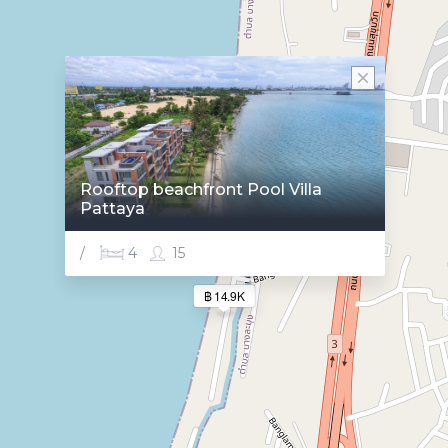
Rooftop beachfront Pool Villa
Pattaya
/
4
15
฿ 14.9K