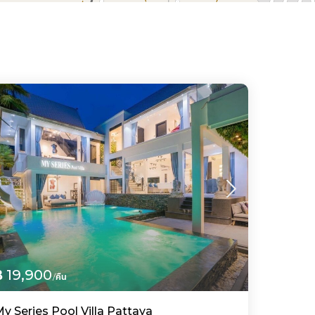
฿ 19,900
/คืน
y Series Pool Villa Pattaya