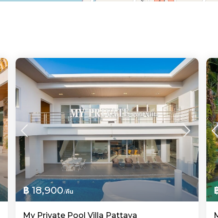
฿ 18,900
/คืน
My Private Pool Villa Pattaya
M