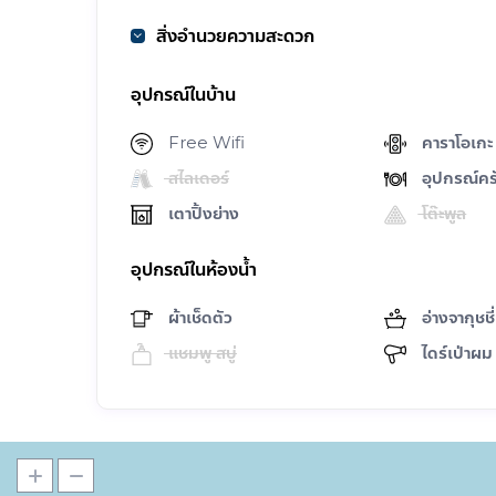
สิ่งอำนวยความสะดวก
อุปกรณ์ในบ้าน
Free Wifi
คาราโอเกะ
สไลเดอร์
อุปกรณ์คร
เตาปิ้งย่าง
โต๊ะพูล
อุปกรณ์ในห้องน้ำ
ผ้าเช็ดตัว
อ่างจากุชชี่
แชมพู สบู่
ไดร์เป่าผม