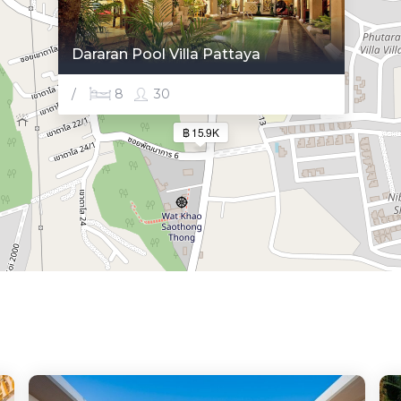
Dararan Pool Villa Pattaya
/
8
30
฿ 15.9K