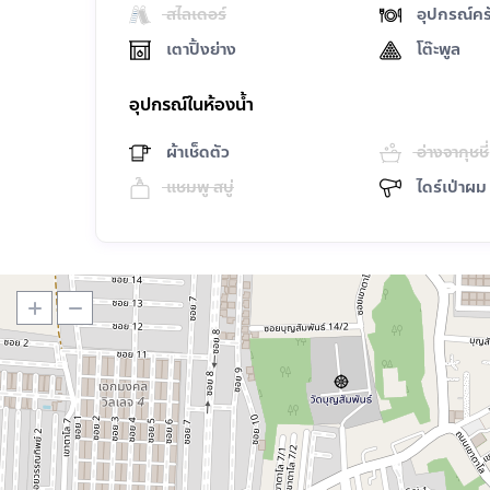
สไลเดอร์
อุปกรณ์คร
เตาปิ้งย่าง
โต๊ะพูล
อุปกรณ์ในห้องน้ำ
ผ้าเช็ดตัว
อ่างจากุชชี่
แชมพู สบู่
ไดร์เป่าผม