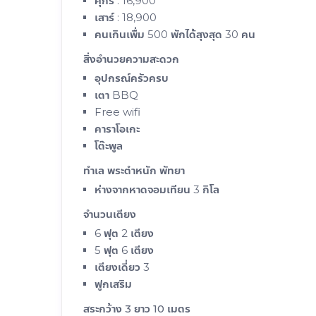
ศุกร์ : 16,900
เสาร์ : 18,900
คนเกินเพื่ม 500 พักได้สุงสุด 30 คน
สิ่งอำนวยความสะดวก
อุปกรณ์ครัวครบ
เตา BBQ
Free wifi
คาราโอเกะ
โต๊ะพูล
ทำเล พระตำหนัก พัทยา
ห่างจากหาดจอมเทียน 3 กิโล
จำนวนเตียง
6 ฟุต 2 เตียง
5 ฟุต 6 เตียง
เตียงเดี่ยว 3
ฟูกเสริม
สระกว้าง 3 ยาว 10 เมตร