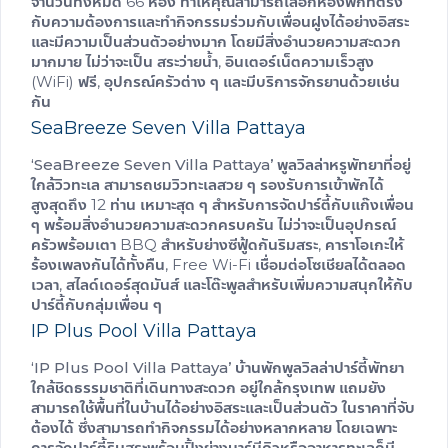
จำนวนทั้งหมด 66 ห้อง ทำให้คุณสามารถเลือกห้องพักที่ตรง
กับความต้องการและทำกิจกรรมร่วมกับเพื่อนฝูงได้อย่างอิสระ
และมีความเป็นส่วนตัวอย่างมาก โดยมีสิ่งอำนวยความสะดวก
มากมาย ไม่ว่าจะเป็น สระว่ายน้ำ, อินเตอร์เน็ตความเร็วสูง
(WiFi) ฟรี, อุปกรณ์ครัวต่าง ๆ และมีบริการจักรยานด้วยเช่น
กัน
SeaBreeze Seven Villa Pattaya
‘SeaBreeze Seven Villa Pattaya’
พูลวิลล่าหรูพัทยา
ที่อยู่
ใกล้วิวทะเล สามารถชมวิวทะเลสวย ๆ รองรับการเข้าพักได้
สูงสุดถึง 12 ท่าน เหมาะสุด ๆ สำหรับการจัดปาร์ตี้กับแก๊งเพื่อน
ๆ พร้อมสิ่งอำนวยความสะดวกครบครัน ไม่ว่าจะเป็นอุปกรณ์
ครัวพร้อมเตา BBQ สำหรับย่างซีฟู้ดกันริมสระ, คาราโอเกะให้
ร้องเพลงกันได้ทั้งคืน, Free Wi-Fi เชื่อมต่อโซเชียลได้ตลอด
เวลา, สไลด์เดอร์สุดมันส์ และโต๊ะพูลสำหรับเพิ่มความสนุกให้กับ
ปาร์ตี้กับกลุ่มเพื่อน ๆ
IP Plus Pool Villa Pattaya
‘IP Plus Pool Villa Pattaya’
บ้านพัก
พูลวิลล่าปาร์ตี้พัทยา
ใกล้ชิดธรรมชาติที่เดินทางสะดวก อยู่ใกล้กรุงเทพ แถมยัง
สามารถใช้พื้นที่ในบ้านได้อย่างอิสระและเป็นส่วนตัว ในราคาที่จับ
ต้องได้ ซึ่งสามารถทำกิจกรรมได้อย่างหลากหลาย โดยเฉพาะ
การจัดปาร์ตี้ริมสระพร้อมปิ้งย่างบาร์บีคิวหรืออาหารทะเลก็มี