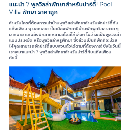
แนะนำ 7
พูลวิลล่าพัทยาสำหรับปาร์ตี้!
Pool
Villa พัทยา ราคาถูก
สำหรับใครที่ต้องการ
เช่าบ้านพูลวิลล่าพัทยา
สำหรับจัดปาร์ตี้กับ
แก๊งเพื่อน ๆ บอกเลยว่าในเมืองพัทยามีบ้านพักพูลวิลล่าสวย ๆ
มากมาย แถมยังมีหลากหลายสไตล์ให้เลือก ไม่ว่าจะเป็นพูลวิลล่า
แบบประหยัด หรือ
พูลวิลล่าหรูพัทยา
ซึ่งล้วนเป็นที่พักที่จะช่วย
ให้คุณสามารถจัดปาร์ตี้แบบส่วนตัวได้ตามที่ต้องการ! ซึ่งในวันนี้
เราจะมาแนะนำ 7
พูลวิลล่าพัทยาสำหรับปาร์ตี้
กับแก๊งเพื่อน
ดังนี้