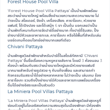
Forest House Pool Villa
‘Forest House Pool Villa Pattaya’
เป็นบ้านพักพร้อม
สระว่ายน้ำขนาดใหญ่ พร้อมสิ่งอำนวยความสะดวกมายมาย ไม่
ว่าจะเป็น สไลเดอร์, ชิงช้า, เครื่องเสียง, คาราโอเกะ, ห่วงยาง
แฟนซี, โต๊ะปิงปอง และโต๊ะสนุ๊ก 6 ขา เป็นต้น บอกเลยว่าเป็น
บ้านพักที่เหมาะกับการจัดปาร์ตี้อย่างมาก ทั้งปาร์ตี้ริมสระ, ปิ้ง
ย่างบาร์บีคิวและอาหารทะเล, คาราโอเกะ หรือใช้พื้นที่สำหรับเล่น
บอร์ดเกมก็ตอบโจทย์อย่างมากเลยทีเดียว
Chivani Pattaya
บ้านพัก
พูลวิลล่าพัทยาสำหรับปาร์ตี้
ในสไตล์ทัศคานี
‘Chivani
Pattaya’
ขึ้นชื่อเรื่องความหรูหราอลังการ โดยมี 3 ห้องนอน 3
ห้องน้ำ พร้อมกับสระว่ายน้ำขนาดใหญ่และมีห่วงยางแฟนซี
มากมายสำหรับถ่ายรูปสวย ๆ กับแก๊งเพื่อน และสามารถทำ
กิจกรรมริมสระน้ำได้อย่างหลากหลาย ไม่ว่าจะเป็น เล่นเกม ร้อง
คาราโอเกะ รวมถึงปิ้งย่างบาร์บีคิวและอาหารทะเลพร้อมเครื่อง
ดื่มได้อย่างอิสระและเป็นส่วนตัว
La Miniera Pool Villas Pattaya
‘La Miniera Pool Villas Pattaya’
บ้านพักพูลวิลล่าสุดหรูที่
ซ่อนตัวอยู่ในโอเอซิสแห่งความสงบสุขในเมืองพัทยา มีห้องพัก