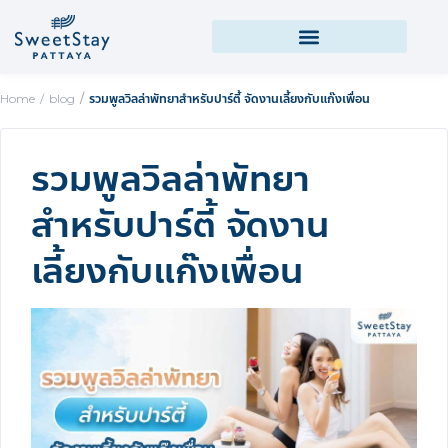
Home
blog
รวมพูลวิลล่าพัทยาสำหรับปาร์ตี้ จัดงานเลี้ยงกับแก๊งเพื่อน
รวมพูลวิลล่าพัทยา
สำหรับปาร์ตี้ จัดงาน
เลี้ยงกับแก๊งเพื่อน