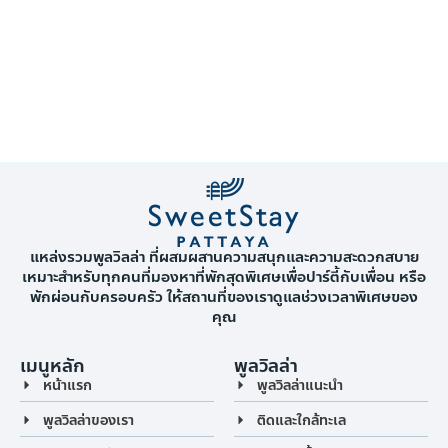
แหล่งรวมพูลวิลล่า ที่ผสมผสานความสนุกและความสะดวกสบาย
เหมาะสำหรับทุกคนที่มองหาที่พักสุดพิเศษเพื่อปาร์ตี้กับเพื่อน หรือ
พักผ่อนกับครอบครัว ให้สถานที่ของเราดูแลช่วงเวลาพิเศษของ
คุณ
เมนูหลัก
พูลวิลล่า
หน้าแรก
พูลวิลล่าแนะนำ
พูลวิลล่าของเรา
ติดและใกล้ทะเล