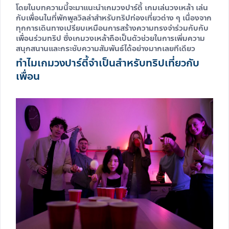
โดยในบทความนี้จะมาแนะนำ
เกมวงปาร์ตี้
เกมเล่นวงเหล้า
เล่น
กับเพื่อนใน
ที่พักพูลวิลล่า
สำหรับทริปท่องเที่ยวต่าง ๆ เนื่องจาก
ทุกการเดินทางเปรียบเหมือนการสร้างความทรงจำร่วมกับกับ
เพื่อนร่วมทริป ซึ่ง
เกมวงเหล้า
ถือเป็นตัวช่วยในการเพิ่มความ
สนุกสนานและกระชับความสัมพันธ์ได้อย่างมากเลยทีเดียว
ทำไม
เกมวงปาร์ตี้
จำเป็นสำหรับทริปเที่ยวกับ
เพื่อน