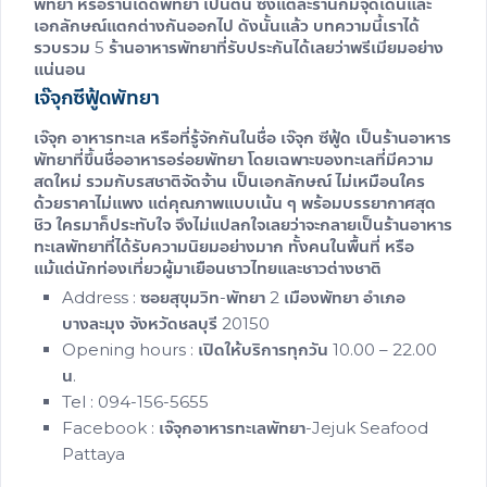
พัทยา
หรือ
ร้านเด็ดพัทยา
เป็นต้น ซึ่งแต่ละร้านก็มีจุดเด่นและ
เอกลักษณ์แตกต่างกันออกไป ดังนั้นแล้ว บทความนี้เราได้
รวบรวม 5
ร้านอาหารพัทยา
ที่รับประกันได้เลยว่าพรีเมียมอย่าง
แน่นอน
เจ๊จุกซีฟู้ดพัทยา
เจ๊จุก อาหารทะเล หรือที่รู้จักกันในชื่อ เจ๊จุก ซีฟู้ด เป็น
ร้านอาหาร
พัทยา
ที่ขึ้นชื่อ
อาหารอร่อยพัทยา
โดยเฉพาะของทะเลที่มีความ
สดใหม่ รวมกับรสชาติจัดจ้าน เป็นเอกลักษณ์ ไม่เหมือนใคร
ด้วยราคาไม่แพง แต่คุณภาพแบบเน้น ๆ พร้อมบรรยากาศสุด
ชิว ใครมาก็ประทับใจ จึงไม่แปลกใจเลยว่าจะกลายเป็น
ร้านอาหาร
ทะเลพัทยา
ที่ได้รับความนิยมอย่างมาก ทั้งคนในพื้นที่ หรือ
แม้แต่นักท่องเที่ยวผู้มาเยือนชาวไทยและชาวต่างชาติ
Address :
ซอยสุขุมวิท-พัทยา 2 เมืองพัทยา อำเภอ
บางละมุง จังหวัดชลบุรี 20150
Opening hours : เปิดให้บริการทุกวัน
10.00 – 22.00
น.
Tel :
094-156-5655
Facebook : เจ๊จุกอาหารทะเลพัทยา-Jejuk Seafood
Pattaya