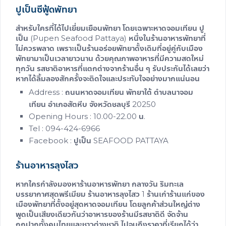
ปูเป็นซีฟู้ดพัทยา
สำหรับใครที่ได้ไปเยี่ยมเยือนพัทยา โดยเฉพาะหาดจอมเทียน ปู
เป็น (Pupen Seafood Pattaya) หนึ่งใน
ร้านอาหารพัทยา
ที่
ไม่ควรพลาด เพราะเป็น
ร้านอร่อยพัทยา
ดั้งเดิมที่อยู่คู่กับเมือง
พัทยามาเป็นเวลายาวนาน ด้วยคุณภาพอาหารที่มีความสดใหม่
ทุกวัน รสชาติอาหารที่แตกต่างจากร้านอื่น ๆ รับประกันได้เลยว่า
หากได้ลิ้มลองสักครั้งจะติดใจและประทับใจอย่างมากแน่นอน
Address : ถนนหาดจอมเทียน พัทยาใต้ ตำบลนาจอม
เทียน อำเภอสัตหีบ จังหวัดชลบุรี 20250
Opening Hours : 10.00-22.00 น.
Tel : 094-424-6966
Facebook : ปูเป็น SEAFOOD PATTAYA
ร้านอาหารลุงไสว
หากใครกำลังมองหา
ร้านอาหารพัทยา กลางวัน
ริมทะเล
บรรยากาศสุดพรีเมียม ร้านอาหารลุงไสว 1 ร้านเก่าร้านแก่ของ
เมืองพัทยาที่ตั้งอยู่สุดหาดจอมเทียน โดยลูกค้าส่วนใหญ่ต่าง
พูดเป็นเสียงเดียวกันว่าอาหารของร้านมีรสชาติดี จัดจ้าน
ถูกปากทั้งคนไทยและชาวต่างชาติ ไปจนถึงราคาที่เรียกได้ว่า