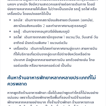
นครฯ มากนัก จึงมีความสะดวกและง่ายต่อการเดินทาง โดยมี
ช่องทางหลากหลายให้เลือก ไม่ว่าจะเป็นรถบัส รถตู้ รถไฟ หรือ
เครื่องบิน โดยแบ่งออกได้เป็น
รถบัส : เดินทางจากสถานีขนส่งสายตะวันออก (เอกมัย),
สถานีขนส่งหมอชิต 2 และท่าอากาศยานสุวรรณภูมิ
รถตู้ : เดินทางจากอนุสาวรีย์ชัยสมรภูมิ
รถไฟ : เดินทางจากสถานีกรุงเทพ 1 ขบวน/วัน, วันเสาร์-วัน
อาทิตย์ มีรถด่วนพิเศษ 1 ขบวนต่อวัน
เครื่องบิน : เดินทางไปลงท่าอากาศยานอู่ตะเภา สายการบิน
ที่ให้บริการเที่ยวบินจากอู่ตะเภาไปต่างจังหวัดหรือต่าง
ประเทศ มีอยู่หลากหลายสายการบิน ยกตัวอย่างเช่น ไทย
แอร์เอเชีย หรือบางกอกแอร์เวย์ เป็นต้น
ค้นหาร้านอาหารพัทยาหลากหลายประเภทที่ไม่
ควรพลาด
หากพูดถึง
ร้านอาหารพัทยา
เชื่อได้เลยว่าพูดเท่าไหร่ก็ไม่จบอย่าง
แน่นอน เพราะในเมืองพัทยาหรือพื้นที่รอบด้านมีร้านอร่อย
พัทยาหลากหลายอย่างมาก ทั้ง
ร้านข้าวพัทยา
ร้านอาหารทะเล