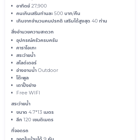
อาทิตย์ 27,900
คนเกินเสริมท่านละ 500 บาท/คืน
เกินจากจำนวนคนปรกติ เสริมได้สูงสุด 40 ท่าน
สิ่งอำนวยความสะดวก
อุปกรณ์ครัวครบครัน
คาราโอเกะ
สระว่ายน้ำ
สไลด์เดอร์
อ่างอาบน้ำ Outdoor
โต๊ะพูล
เตาปิ้งย่าง
Free WIFI
สระว่ายน้ำ
ขนาด 4.7*13 เมตร
ลึก 120 เซนติเมตร
ที่จอดรถ
จอดในบ้านได้ 9 คัน