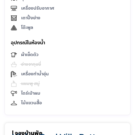
เครื่องปรับอากาศ
เตาปิ้งย่าง
โต๊ะพูล
อุปกรณ์ในห้องน้ำ
ผ้าเช็ดตัว
อ่างจากุชชี่
เครื่องทำน้ำอุ่น
แชมพู สบู่
ไดร์เป่าผม
ไม้แขวนสื้อ
จองบ้านพัก